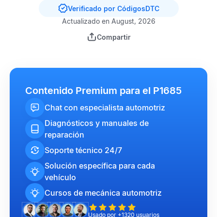
Verificado por CódigosDTC
Actualizado en August, 2026
Compartir
Contenido Premium para el P1685
Chat con especialista automotriz
Diagnósticos y manuales de
reparación
Soporte técnico 24/7
Solución específica para cada
vehículo
Cursos de mecánica automotriz
Usado por +1320 usuarios