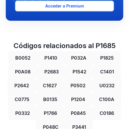
Acceder a Premium
Códigos relacionados al P1685
B0052
P1410
P032A
P1825
P0A08
P2683
P1542
C1401
P2642
C1627
P0502
U0232
C0775
B0135
P1204
C100A
P0332
P1766
P0845
C0186
P048C
P3441