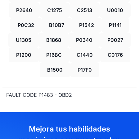
P2640
C1275
C2513
U0010
P0C32
B10B7
P1542
P1141
U1305
B1868
P0340
P0027
P1200
P16BC
C1440
C0176
B1500
P17F0
FAULT CODE P1483 - OBD2
Mejora tus habilidades