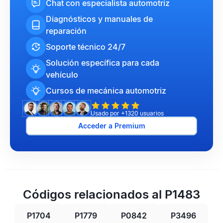
Chat con especialista automotriz
Diagnósticos y manuales de
reparación
Soporte técnico 24/7
Solución específica para cada
vehículo
Cursos de mecánica automotriz
Usado por +1320 usuarios
Acceder a Premium
Códigos relacionados al P1483
P1704
P1779
P0842
P3496