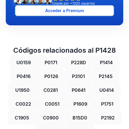
Usado por +1320 usuarios
Acceder a Premium
Códigos relacionados al P1428
U0159
P0171
P228D
P1414
P0416
P0126
P3101
P2145
U1950
C0281
P0641
U0414
C0022
C0051
P1609
P1751
C1905
C0900
B15D0
P2192