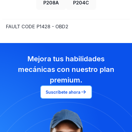
P208A
P204C
FAULT CODE P1428 - OBD2
Mejora tus habilidades
mecánicas con nuestro plan
premium.
Suscríbete ahora