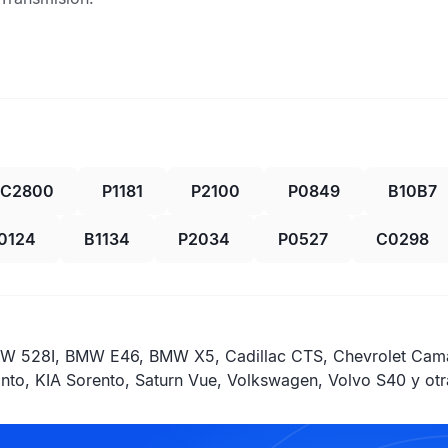
C2800
P1181
P2100
P0849
B10B7
0124
B1134
P2034
P0527
C0298
W 528I, BMW E46, BMW X5, Cadillac CTS, Chevrolet Camar
canto, KIA Sorento, Saturn Vue, Volkswagen, Volvo S40 y ot