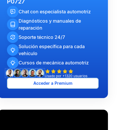
P0727
Chat con especialista automotriz
Diagnósticos y manuales de
reparación
Soporte técnico 24/7
Solución específica para cada
vehículo
Cursos de mecánica automotriz
Usado por +1320 usuarios
Acceder a Premium