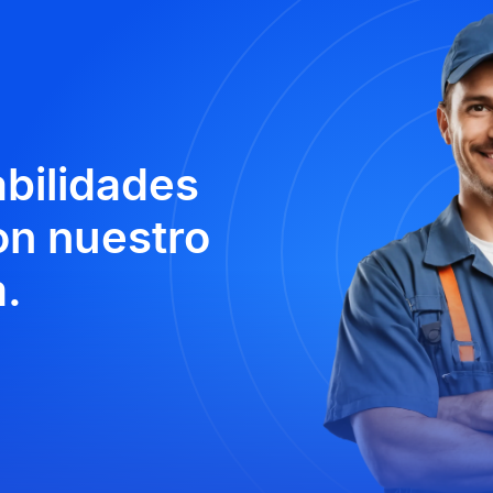
abilidades
n nuestro
.