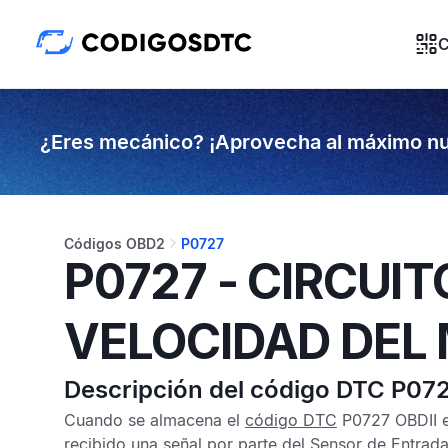
C
¿Eres mecánico? ¡Aprovecha al máximo nu
Códigos OBD2
P0727
P0727 - CIRCUI
VELOCIDAD DEL 
Descripción del código DTC P07
Cuando se almacena el
código DTC
P0727 OBDII
e
recibido una señal por parte del
Sensor de Entrada