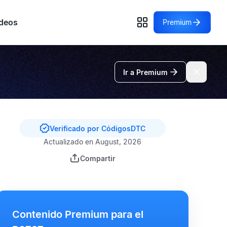
deos
Premium
Ir a Premium
Verificado por CódigosDTC
Actualizado en August, 2026
Compartir
Contenido Premium para el