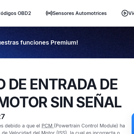
ódigos OBD2
Sensores Automotrices
Ví
estras funciones Premium!
TO DE ENTRADA DE
MOTOR SIN SEÑAL
27
s debido a que el
PCM
(Powertrain Control Module) ha
 de Velocidad del Motor
(ISS), la cual es incorrecta o