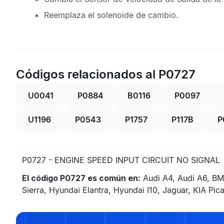
Reemplaza el solenoide de cambio.
Códigos relacionados al P0727
U0041
P0884
B0116
P0097
U1196
P0543
P1757
P117B
P
P0727 - ENGINE SPEED INPUT CIRCUIT NO SIGNAL
El código P0727 es común en:
Audi A4, Audi A6, BM
Sierra, Hyundai Elantra, Hyundai I10, Jaguar, KIA Pi