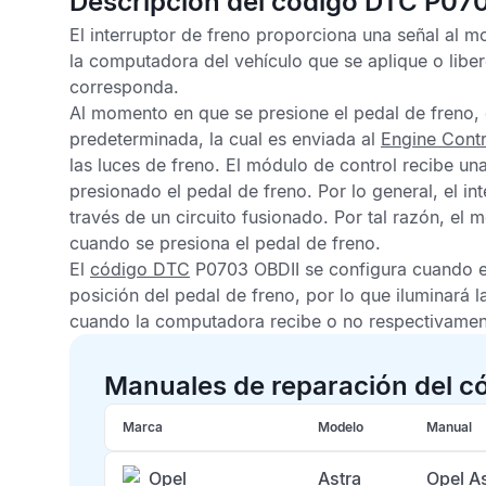
Descripción del código DTC P07
El interruptor de freno proporciona una señal al m
la computadora del vehículo que se aplique o libe
corresponda.
Al momento en que se presione el pedal de freno, 
predeterminada, la cual es enviada al
Engine Cont
las luces de freno. El módulo de control recibe una
presionado el pedal de freno. Por lo general, el in
través de un circuito fusionado. Por tal razón, el
cuando se presiona el pedal de freno.
El
código DTC
P0703 OBDII
se configura cuando e
posición del pedal de freno, por lo que iluminará l
cuando la computadora recibe o no respectivamente
Manuales de reparación del c
Marca
Modelo
Manual
Opel
Astra
Opel A