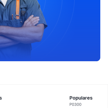
s
Populares
P0300