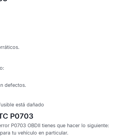
rráticos.
o:
on defectos.
fusible está dañado
DTC P0703
error P0703 OBDII
tienes que hacer lo siguiente:
 para tu vehículo en particular.