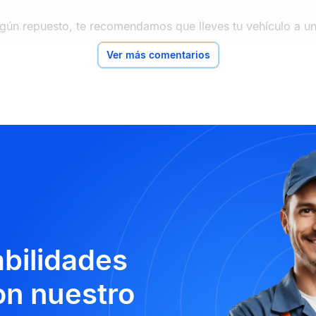
gún repuesto, te recomendamos que lleves tu vehículo a un 
Ver más comentarios
abilidades
n nuestro