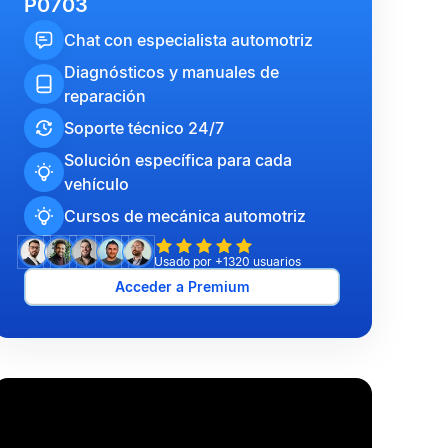
P0703
Chat con especialista automotriz
Diagnósticos y manuales de
reparación
Soporte técnico 24/7
Solución específica para cada
vehículo
Cursos de mecánica automotriz
Usado por +1320 usuarios
Acceder a Premium