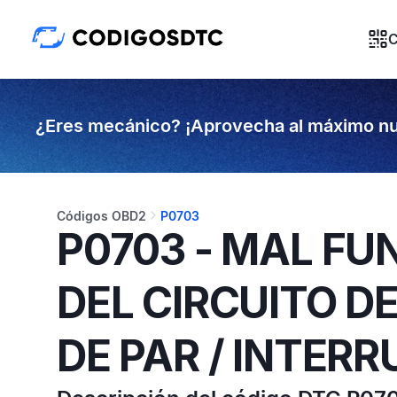
C
¿Eres mecánico? ¡Aprovecha al máximo nu
Códigos OBD2
P0703
P0703 - MAL F
DEL CIRCUITO D
DE PAR / INTER