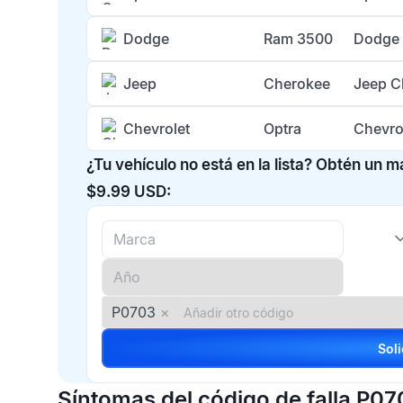
Dodge
Ram 3500
Dodge 
Jeep
Cherokee
Jeep C
Chevrolet
Optra
Chevro
¿Tu vehículo no está en la lista? Obtén un 
$9.99 USD:
P0703
×
Síntomas del código de falla P07