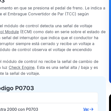
03
omento en que se presiona el pedal de freno. Le indica a
re el
Embrague Convertidor de Par
(TCC) según
el módulo de control detecta una señal de voltaje
rol Module
(ECM) como dato en serie sobre el estado de
 señal del interruptor que indica que el conductor ha
terruptor siempre está cerrado y recibe un voltaje a
 módulo de control observa el voltaje de encendido
l módulo de control no recibe la señal de cambio de
a luz
Check Engine
. Esta es una señal alta / baja y es
 la señal de voltaje.
ódigo P0703
stra 2000 con P0703
Ver