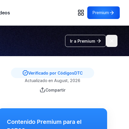
deos
Premium
Ir a Premium
Verificado por CódigosDTC
Actualizado en August, 2026
Compartir
Contenido Premium para el