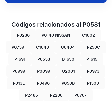
Códigos relacionados al P0581
P0236
P0140 NISSAN
C1002
P0739
C1048
U0404
P250C
P1691
P0533
B1650
P1619
P0999
P0099
U2001
P0973
P013E
P3496
P050B
P1303
P2485
P2286
P0767