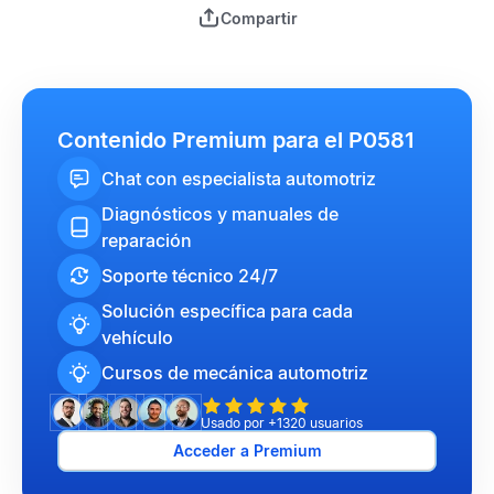
Compartir
Contenido Premium para el P0581
Chat con especialista automotriz
Diagnósticos y manuales de
reparación
Soporte técnico 24/7
Solución específica para cada
vehículo
Cursos de mecánica automotriz
Usado por +1320 usuarios
Acceder a Premium