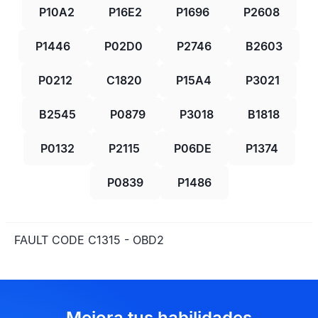
P10A2
P16E2
P1696
P2608
P1446
P02D0
P2746
B2603
P0212
C1820
P15A4
P3021
B2545
P0879
P3018
B1818
P0132
P2115
P06DE
P1374
P0839
P1486
FAULT CODE C1315 - OBD2
Mejora tus habilidades