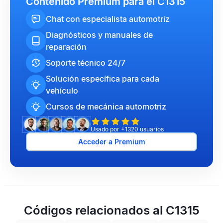
Contenido Premium para el C1315
Chat con especialista automotriz
Diagnósticos y manuales de
reparación
Soporte técnico 24/7
Solución específica para cada
vehículo
Cursos de mecánica automotriz
Usado por +1320 usuarios
Acceder a Premium
Códigos relacionados al C1315