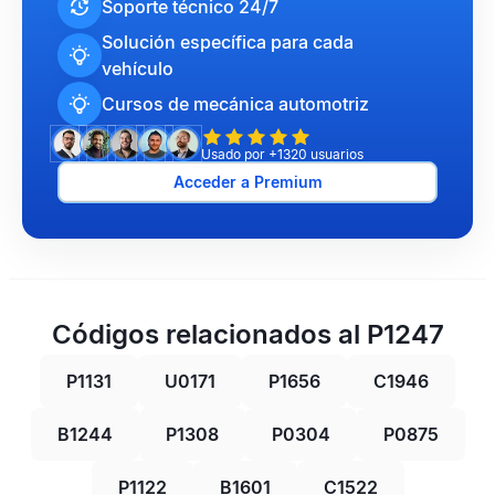
Soporte técnico 24/7
Solución específica para cada
vehículo
Cursos de mecánica automotriz
Usado por +1320 usuarios
Acceder a Premium
Códigos relacionados al P1247
P1131
U0171
P1656
C1946
B1244
P1308
P0304
P0875
P1122
B1601
C1522