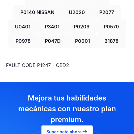
P0140 NISSAN
U2020
P2077
U0401
P3401
P0209
P0570
P0978
P047D
P0001
B1878
FAULT CODE P1247 - OBD2
Mejora tus habilidades
mecánicas con nuestro plan
premium.
Suscríbete ahora