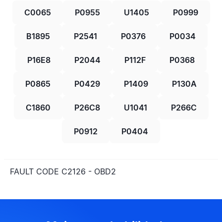
C0065
P0955
U1405
P0999
B1895
P2541
P0376
P0034
P16E8
P2044
P112F
P0368
P0865
P0429
P1409
P130A
C1860
P26C8
U1041
P266C
P0912
P0404
FAULT CODE C2126 - OBD2