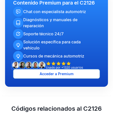
Contenido Premium para el C2126
Chat con especialista automotriz
Diagnósticos y manuales de
reparación
Soporte técnico 24/7
Solución específica para cada
vehículo
Cursos de mecánica automotriz
Usado por +1320 usuarios
Acceder a Premium
Códigos relacionados al C2126