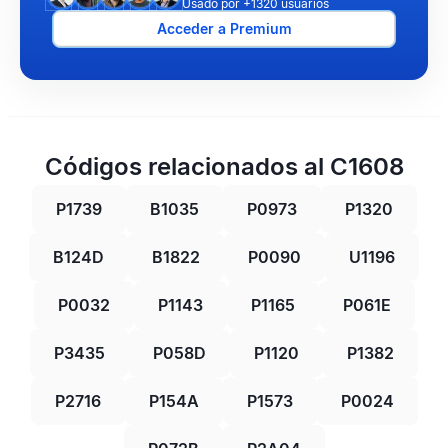
Usado por +1320 usuarios
Acceder a Premium
Códigos relacionados al C1608
P1739
B1035
P0973
P1320
B124D
B1822
P0090
U1196
P0032
P1143
P1165
P061E
P3435
P058D
P1120
P1382
P2716
P154A
P1573
P0024