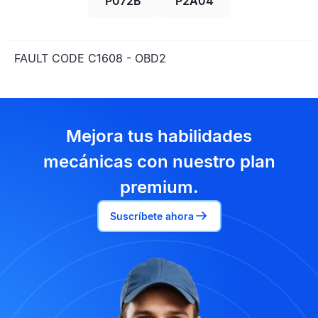
P072B
P2A04
FAULT CODE C1608 - OBD2
Mejora tus habilidades
mecánicas con nuestro plan
premium.
Suscríbete ahora