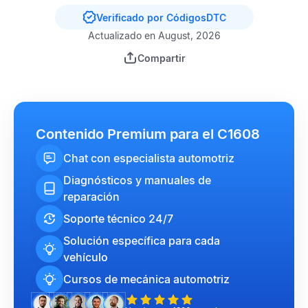
Verificado por CódigosDTC
Actualizado en August, 2026
Compartir
Contenido Premium para el C1608
Chat con especialista automotriz
Diagnósticos y manuales de
reparación
Soporte técnico 24/7
Solución específica para cada
vehículo
Cursos de mecánica automotriz