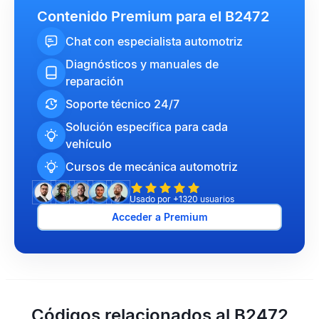
Contenido Premium para el B2472
Chat con especialista automotriz
Diagnósticos y manuales de
reparación
Soporte técnico 24/7
Solución específica para cada
vehículo
Cursos de mecánica automotriz
Usado por +1320 usuarios
Acceder a Premium
Códigos relacionados al B2472