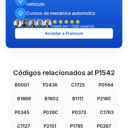
vehículo
Cursos de mecánica automotriz
Usado por +1320 usuarios
Acceder a Premium
Códigos relacionados al P1542
B0001
P2436
C1725
P0564
B1869
B1602
B1111
P2180
P0345
P026C
P0372
C1763
C1127
P2151
P1795
P0267