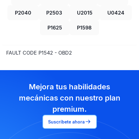
P2040
P2503
U2015
U0424
P1625
P1598
FAULT CODE P1542 - OBD2
Mejora tus habilidades
mecánicas con nuestro plan
premium.
Suscríbete ahora