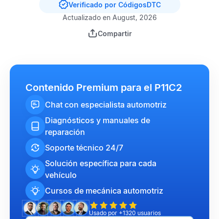
Verificado por CódigosDTC
Actualizado en August, 2026
Compartir
Contenido Premium para el P11C2
Chat con especialista automotriz
Diagnósticos y manuales de
reparación
Soporte técnico 24/7
Solución específica para cada
vehículo
Cursos de mecánica automotriz
Usado por +1320 usuarios