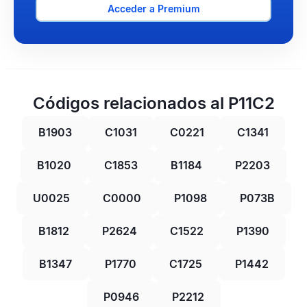
Acceder a Premium
Códigos relacionados al P11C2
B1903
C1031
C0221
C1341
B1020
C1853
B1184
P2203
U0025
C0000
P1098
P073B
B1812
P2624
C1522
P1390
B1347
P1770
C1725
P1442
P0946
P2212