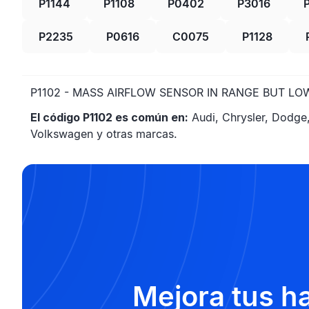
P1144
P1108
P0402
P3016
P2235
P0616
C0075
P1128
P1102 - MASS AIRFLOW SENSOR IN RANGE BUT L
El código P1102 es común en:
Audi, Chrysler, Dodge, 
Volkswagen y otras marcas.
Mejora tus h