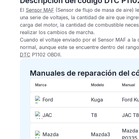
Descripción del código DTC P110
El
Sensor MAF
(Sensor de flujo de masa de aire) l
una serie de voltajes, la cantidad de aire que ingr
carga del motor, la cantidad de combustible neces
realizar los cambios de marcha.
Cuando el voltaje enviado por el
Sensor MAF
a la 
normal, aunque este se encuentre dentro del rango 
DTC
P1102 OBDII
.
Manuales de reparación del c
Marca
Modelo
Manual
Ford
Kuga
Ford K
JAC
T8
JAC T8
Mazda 
Mazda
Mazda3
P0335,