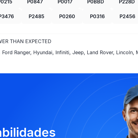
P0215
P0847
P0017
P0BBD
P228D
P3476
P2485
P0260
P0316
P2456
OWER THAN EXPECTED
Ford Ranger, Hyundai, Infiniti, Jeep, Land Rover, Lincoln, 
abilidades