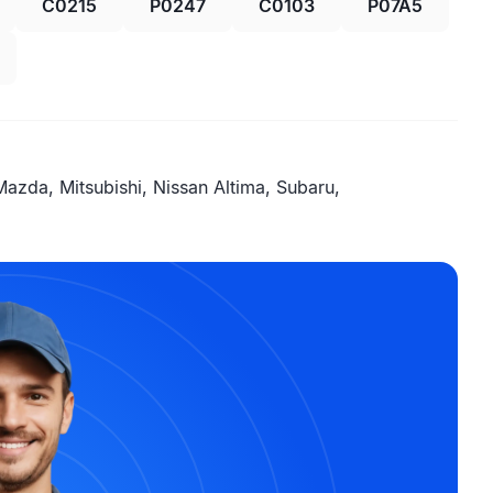
C0215
P0247
C0103
P07A5
Mazda, Mitsubishi, Nissan Altima, Subaru,