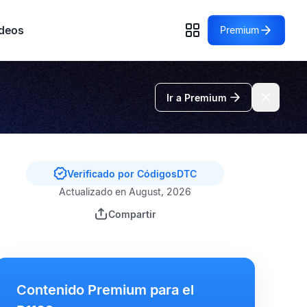
deos
Premium
Ir a Premium
Verificado por CódigosDTC
Actualizado en August, 2026
Compartir
Contenido Premium para el