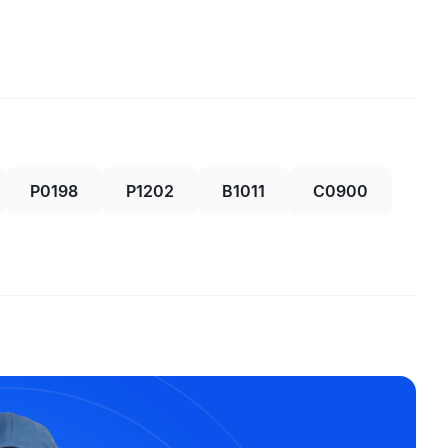
P0198
P1202
B1011
C0900