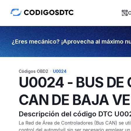
C
¿Eres mecánico? ¡Aprovecha al máximo nu
Códigos OBD2
U0024
U0024 - BUS D
CAN DE BAJA VE
Descripción del código DTC U00
La
Red de Área de Controladores
(Bus CAN) se util
control del automóvil sin ser necesario emplear un