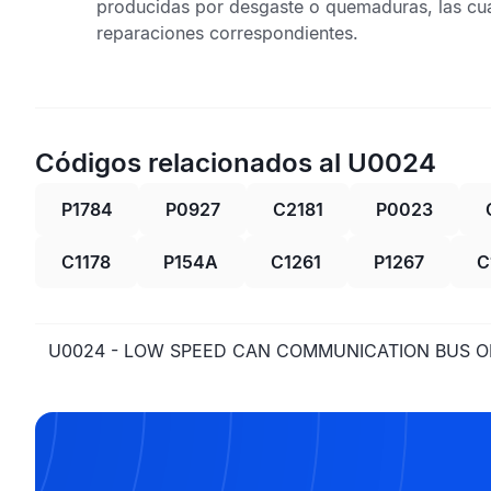
producidas por desgaste o quemaduras, las cuale
reparaciones correspondientes.
Códigos relacionados al U0024
P1784
P0927
C2181
P0023
C1178
P154A
C1261
P1267
C
U0024 - LOW SPEED CAN COMMUNICATION BUS 