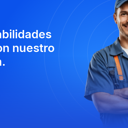
abilidades
n nuestro
.