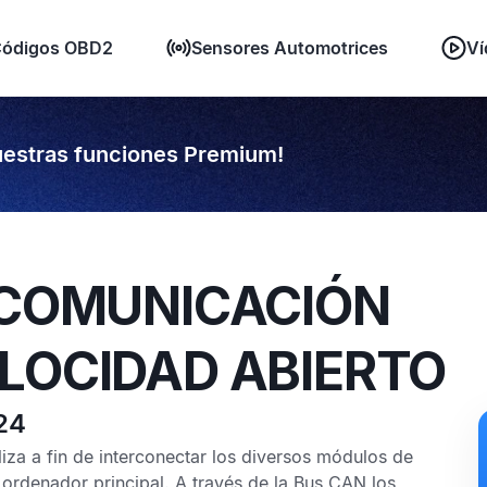
ódigos OBD2
Sensores Automotrices
Ví
estras funciones Premium!
E COMUNICACIÓN
LOCIDAD ABIERTO
24
iza a fin de interconectar los diversos módulos de
 ordenador principal. A través de la
Bus CAN
los