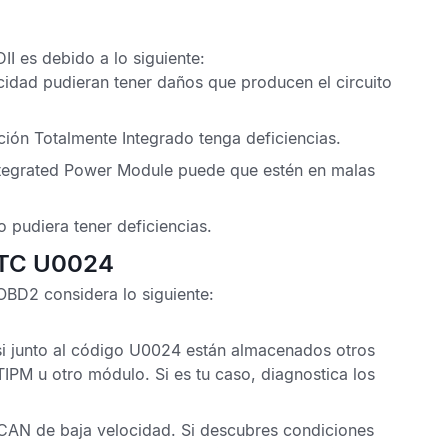
II
es debido a lo siguiente:
cidad pudieran tener daños que producen el circuito
ión Totalmente Integrado
tenga deficiencias.
ntegrated Power Module
puede que estén en malas
o
pudiera tener deficiencias.
 DTC U0024
 OBD2
considera lo siguiente:
i junto al
código U0024
están almacenados otros
TIPM
u otro módulo. Si es tu caso, diagnostica los
 CAN
de baja velocidad. Si descubres condiciones