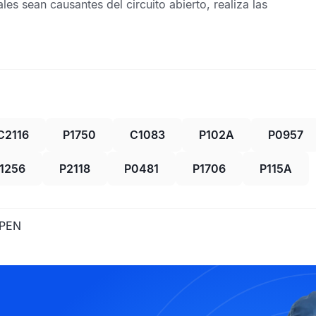
s sean causantes del circuito abierto, realiza las
C2116
P1750
C1083
P102A
P0957
1256
P2118
P0481
P1706
P115A
OPEN