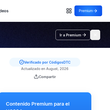
deos
Premium
Ir a Premium
Verificado por CódigosDTC
Actualizado en August, 2026
Compartir
Contenido Premium para el