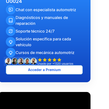
U0024
Chat con especialista automotriz
Diagnósticos y manuales de
reparación
Soporte técnico 24/7
Solución específica para cada
vehículo
Cursos de mecánica automotriz
Usado por +1320 usuarios
Acceder a Premium