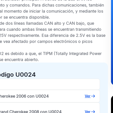
nto y comandos. Para dichas comunicaciones, también
al momento de iniciar la comunicación, y mediante los
r se encuentra disponible.
de dos líneas llamadas
CAN alto
y
CAN bajo
, que
ara cuando ambas líneas se encuentran transmitiendo
25V respectivamente. Esa diferencia de 2.5V es la base
e vea afectado por campos electrónicos o picos
D2
es debido a que, el
TIPM
(Totally Integrated Power
se encuentra abierto.
código U0024
herokee 2006 con U0024
Ver
rand Cherokee 2008 con U0024
Ver