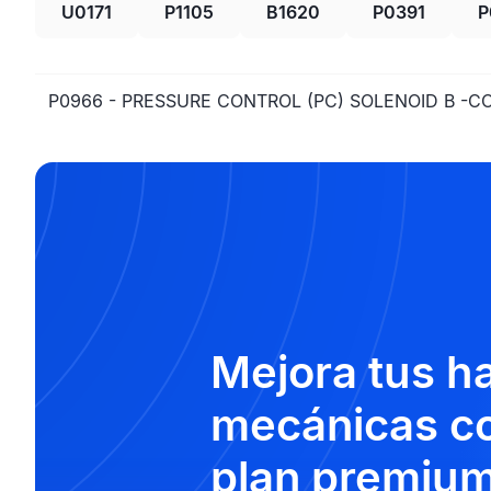
U0171
P1105
B1620
P0391
P
P0966 - PRESSURE CONTROL (PC) SOLENOID B -C
Mejora tus h
mecánicas co
plan premium