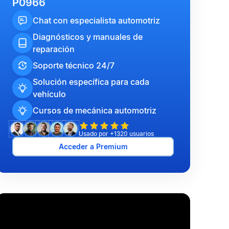
P0966
Chat con especialista automotriz
Diagnósticos y manuales de
reparación
Soporte técnico 24/7
Solución específica para cada
vehículo
Cursos de mecánica automotriz
Usado por +1320 usuarios
Acceder a Premium