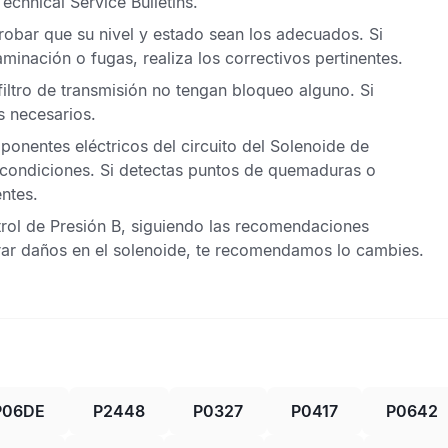
Technical Service Bulletins
.
robar que su nivel y estado sean los adecuados. Si
inación o fugas, realiza los correctivos pertinentes.
iltro de transmisión no tengan bloqueo alguno. Si
s necesarios.
ponentes eléctricos del circuito del Solenoide de
 condiciones. Si detectas puntos de quemaduras o
ntes.
rol de Presión B, siguiendo las recomendaciones
trar daños en el solenoide, te recomendamos lo cambies.
P06DE
P2448
P0327
P0417
P0642