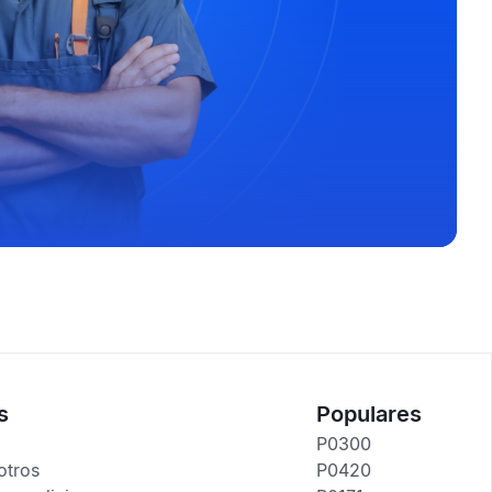
s
Populares
P0300
otros
P0420