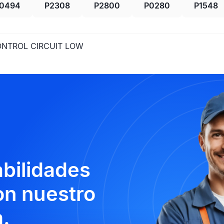
0494
P2308
P2800
P0280
P1548
ONTROL CIRCUIT LOW
abilidades
n nuestro
.