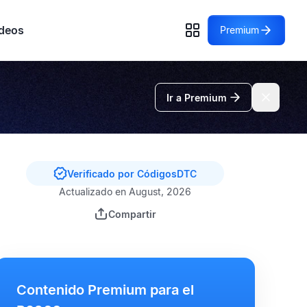
deos
Premium
Ir a Premium
Verificado por CódigosDTC
Actualizado en August, 2026
Compartir
Contenido Premium para el