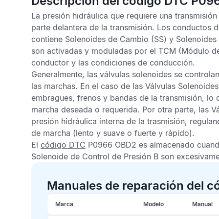
Descripción del código DTC P09
La presión hidráulica que requiere una transmisió
parte delantera de la transmisión. Los conductos di
contiene Solenoides de Cambio (SS) y Solenoides 
son activadas y moduladas por el
TCM
(Módulo de 
conductor y las condiciones de conducción.
Generalmente, las válvulas solenoides se controla
las marchas. En el caso de las Válvulas Solenoide
embragues, frenos y bandas de la transmisión, lo q
marcha deseada o requerida. Por otra parte, las Vá
presión hidráulica interna de la trasmisión, regul
de marcha (lento y suave o fuerte y rápido).
El
código DTC
P0966 OBD2
es almacenado cuand
Solenoide de Control de Presión B son excesivame
Manuales de reparación del c
Marca
Modelo
Manual