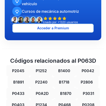
vehículo
Cursos de mecánica automotriz
Usado por +1320 usuarios
Acceder a Premium
Códigos relacionados al P063D
P2045
P1252
B1400
P0042
B1891
P2240
B1718
P2806
P0433
P0A2D
B1870
P3031
P0403
P1234
P0468
P0208