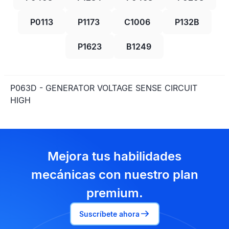
P0113
P1173
C1006
P132B
P1623
B1249
P063D - GENERATOR VOLTAGE SENSE CIRCUIT
HIGH
Mejora tus habilidades
mecánicas con nuestro plan
premium.
Suscríbete ahora