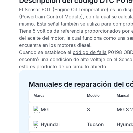
Descripción del código DTC P01
El
Sensor EOT
(Engine Oil Temperature) es un dispo
(Powertrain Control Module), con la cual se calcul
mismo. Esta señal también se utiliza para comprob
Tiene 5 voltios de referencia proporcionados por 
del aceite del motor, la cual funciona como una señ
encuentra en los motores diésel.
Cuando se establece el
código de falla
P0198 OBDI
encontró una condición de alto voltaje en el
Sensor
esto es producto de un circuito abierto.
Manuales de reparación del c
Marca
Modelo
Manual
MG
3
MG 3 2
Hyundai
Tucson
Hyunda