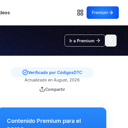
deos
Premium
Ir a Premium
Verificado por CódigosDTC
Actualizado en August, 2026
Compartir
Contenido Premium para el