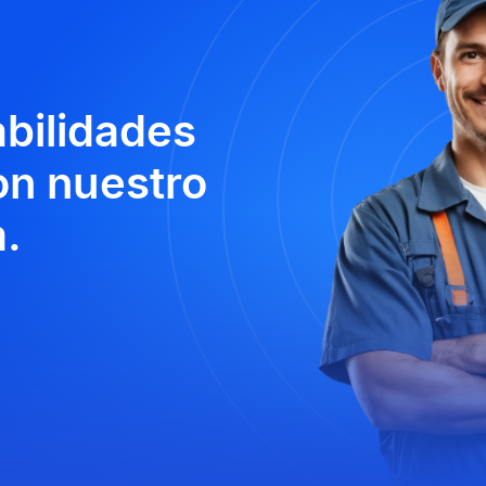
abilidades
n nuestro
.