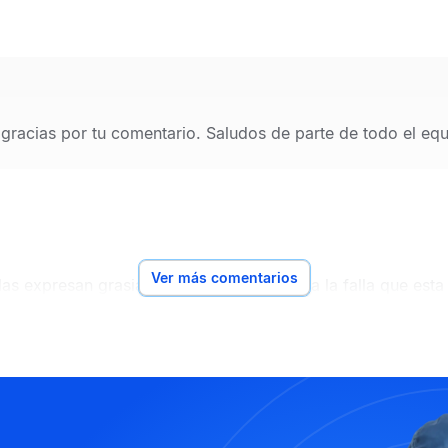
 gracias por tu comentario. Saludos de parte de todo el e
Ver más comentarios
s expresan grasias por la info y directa a la falla que est