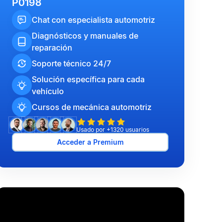
P0198
Chat con especialista automotriz
Diagnósticos y manuales de
reparación
Soporte técnico 24/7
Solución específica para cada
vehículo
Cursos de mecánica automotriz
Usado por +1320 usuarios
Acceder a Premium