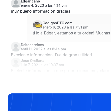
Edgar cano
enero 4, 2023 a las 4:14 pm
muy bueno informacion gracias
CodigosDTC.com
enero 6, 2023 a las 7:31 pm
¡Hola Edgar, estamos a tu orden! Muchas
Deltaservices
abril 11, 2022 a las 8:44 pm
Excelente información. Fue de gran utilidad
Jose Orellana
julio 7, 2021 a las 10:37 am
Exelente información la que proporcionan muy claro la