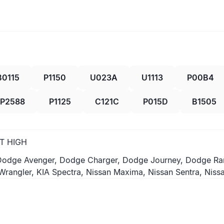
B0115
P1150
U023A
U1113
P00B4
P2588
P1125
C121C
P015D
B1505
T HIGH
odge Avenger, Dodge Charger, Dodge Journey, Dodge Ram 15
rangler, KIA Spectra, Nissan Maxima, Nissan Sentra, Nissa