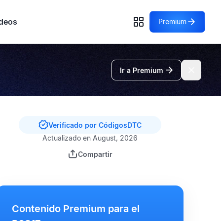
deos
Premium
Ir a Premium
Verificado por CódigosDTC
Actualizado en August, 2026
Compartir
Contenido Premium para el