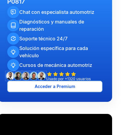
P0817
Chat con especialista automotriz
Diagnósticos y manuales de
reparación
Soporte técnico 24/7
Solución específica para cada
vehículo
Cursos de mecánica automotriz
Usado por +1320 usuarios
Acceder a Premium