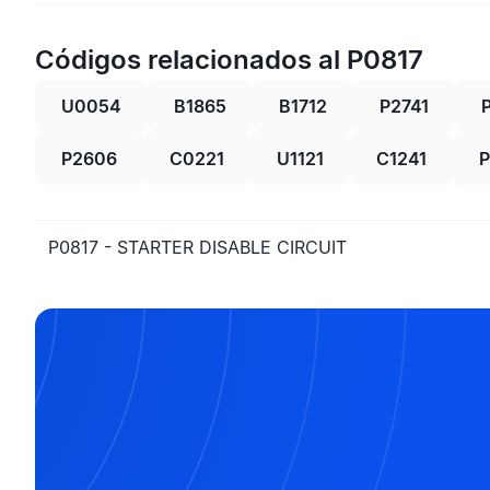
Códigos relacionados al P0817
U0054
B1865
B1712
P2741
P2606
C0221
U1121
C1241
P
P0817 - STARTER DISABLE CIRCUIT