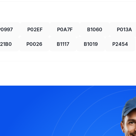
P0997
P02EF
P0A7F
B1060
P013A
21B0
P0026
B1117
B1019
P2454