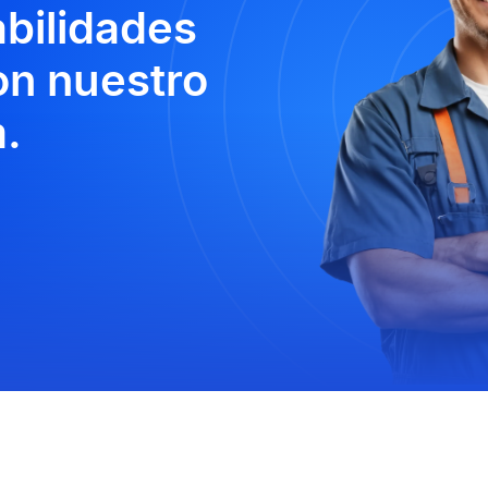
abilidades
n nuestro
.