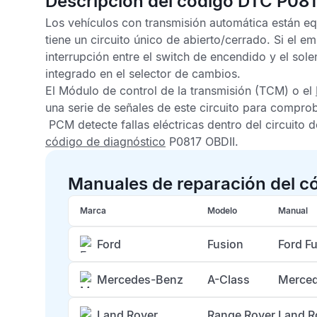
Descripción del código DTC P08
Los vehículos con transmisión automática están eq
tiene un circuito único de abierto/cerrado. Si el e
interrupción entre el switch de encendido y el sole
integrado en el selector de cambios.
El
Módulo de control de la transmisión
(TCM) o el
una serie de señales de este circuito para compro
PCM
detecte fallas eléctricas dentro del circuito
código de diagnóstico
P0817 OBDII
.
Manuales de reparación del c
Marca
Modelo
Manual
Ford
Fusion
Ford F
Mercedes-Benz
A-Class
Merced
Land Rover
Range Rover
Land R