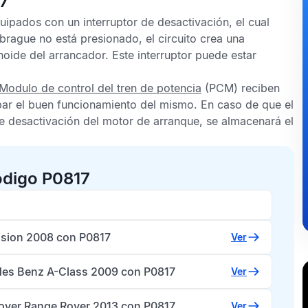
17
uipados con un interruptor de desactivación, el cual
mbrague no está presionado, el circuito crea una
noide del arrancador. Este interruptor puede estar
Modulo de control del tren de potencia
(PCM) reciben
bar el buen funcionamiento del mismo. En caso de que el
 de desactivación del motor de arranque, se almacenará el
ódigo P0817
usion 2008 con P0817
Ver
es Benz A-Class 2009 con P0817
Ver
over Range Rover 2013 con P0817
Ver