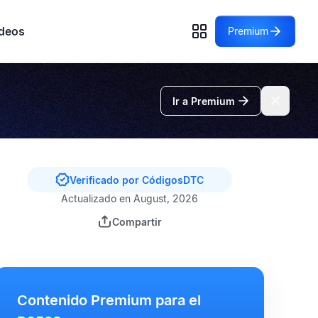
deos
Premium
Ir a Premium
Verificado por CódigosDTC
Actualizado en August, 2026
Compartir
Contenido Premium para el