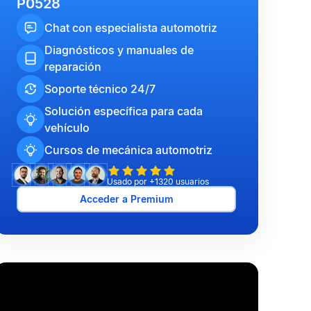
P0528
Chat con especialista automotriz
Diagnósticos y manuales de
reparación
Soporte técnico 24/7
Solución específica para cada
vehículo
Cursos de mecánica automotriz
Usado por +1320 usuarios
Acceder a Premium