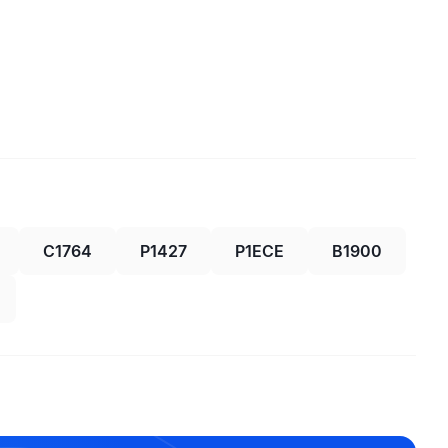
C1764
P1427
P1ECE
B1900