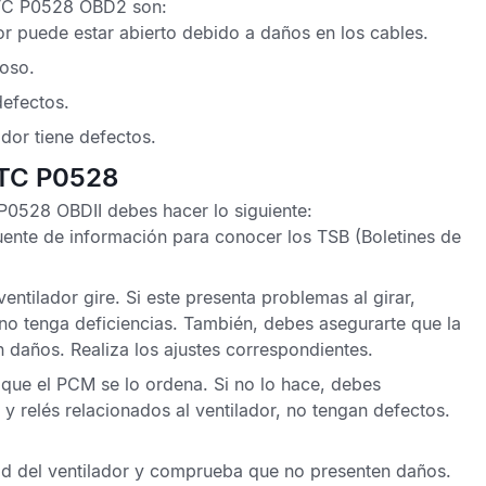
TC P0528 OBD2
son:
or
puede estar abierto debido a daños en los cables.
uoso.
defectos.
ador
tiene defectos.
DTC P0528
 P0528 OBDII
debes hacer lo siguiente:
 fuente de información para conocer los
TSB
(Boletines de
ntilador gire. Si este presenta problemas al girar,
 no tenga deficiencias. También, debes asegurarte que la
 daños. Realiza los ajustes correspondientes.
 que el
PCM
se lo ordena. Si no lo hace, debes
 y relés relacionados al ventilador, no tengan defectos.
d del ventilador
y comprueba que no presenten daños.