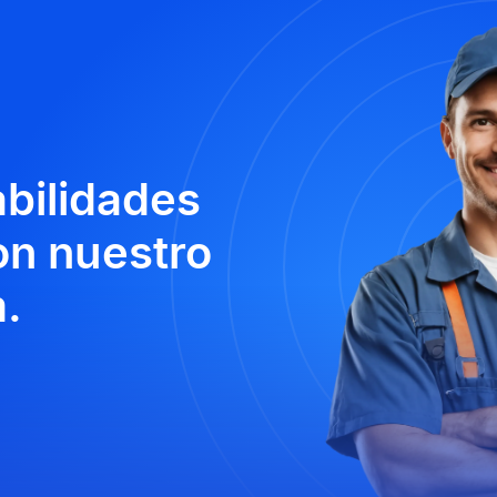
abilidades
n nuestro
.