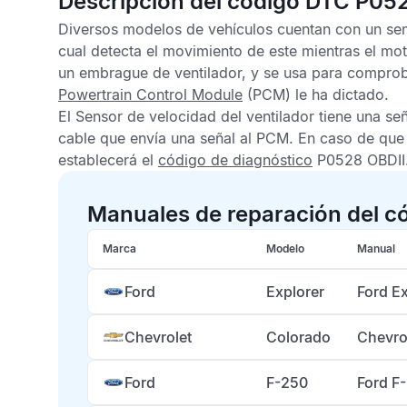
Descripción del código DTC P05
Diversos modelos de vehículos cuentan con un senso
cual detecta el movimiento de este mientras el mot
un embrague de ventilador, y se usa para comproba
Powertrain Control Module
(PCM) le ha dictado.
El
Sensor de velocidad del ventilador
tiene una señ
cable que envía una señal al
PCM
. En caso de que 
establecerá el
código de diagnóstico
P0528 OBDII
Manuales de reparación del c
Marca
Modelo
Manual
Ford
Explorer
Ford E
Chevrolet
Colorado
Chevro
Ford
F-250
Ford F