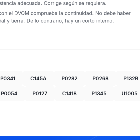
istencia adecuada. Corrige según se requiera.
con el
DVOM
comprueba la continuidad. No debe haber
al y tierra. De lo contrario, hay un corto interno.
P0341
C145A
P0282
P0268
P132B
P0054
P0127
C1418
P1345
U1005