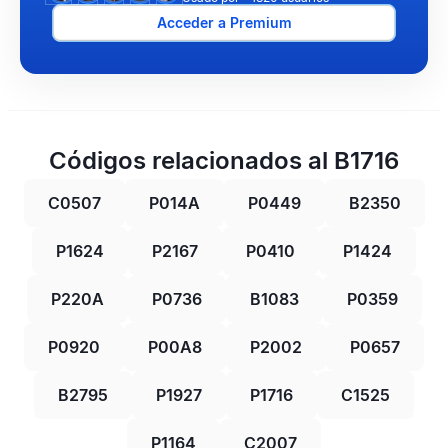
Acceder a Premium
Códigos relacionados al B1716
C0507
P014A
P0449
B2350
P1624
P2167
P0410
P1424
P220A
P0736
B1083
P0359
P0920
P00A8
P2002
P0657
B2795
P1927
P1716
C1525
P1164
C2007