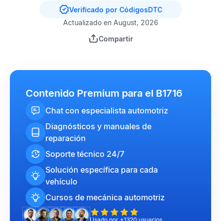
Verificado por CódigosDTC
Actualizado en August, 2026
Compartir
Contenido Premium para el B1716
Chat con especialista automotriz
Diagnósticos y manuales de
reparación
Soporte técnico 24/7
Solución específica para cada
vehículo
Cursos de mecánica automotriz
Usado por +1320 usuarios