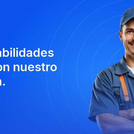
abilidades
n nuestro
.