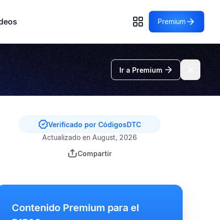
deos
Premium
Ir a Premium
Verificado por CódigosDTC
Actualizado en August, 2026
Compartir
Contenido Premium para el