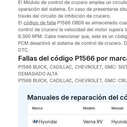
El
Módulo de control de crucero
emplea un circuito
operación del sistema. En caso de presentarse sit
través del circuito de inhibición de crucero.
El
código de falla
P1566 OBDII
es almacenado cua
control de crucero la velocidad del motor supera l
6.300 RPM. Cabe mencionar que, este es un código 
PCM
desactivó el sistema de control de crucero. D
DTC
.
Fallas del código P1566 por marc
P1566 BUICK, CADILLAC, CHEVROLET, GMC:
SIS
DEMASIADO ALTA
P1566 BUICK, CADILLAC, CHEVROLET, GMC:
CRU
Manuales de reparación del c
Marca
Modelo
Manual
Hyundai
Verna RV
Hyunda