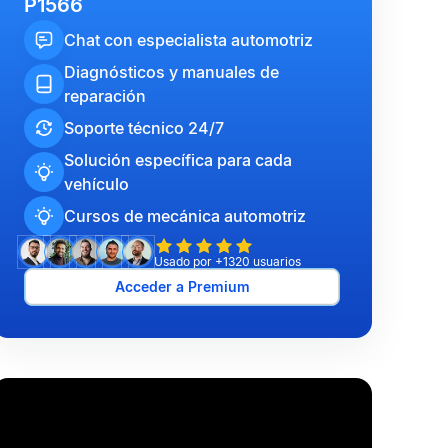
P1566
Chat con especialista automotriz
Diagnósticos y manuales de
reparación
Soporte técnico 24/7
Solución específica para cada
vehículo
Cursos de mecánica automotriz
Usado por +1320 usuarios
Acceder a Premium