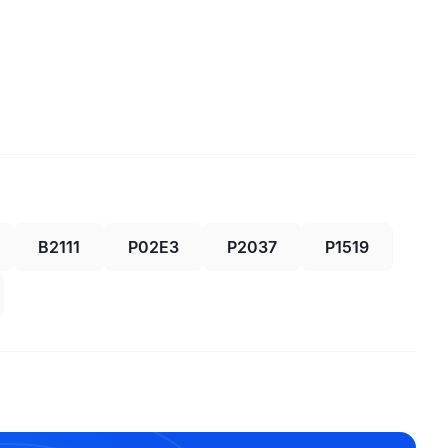
B2111
P02E3
P2037
P1519