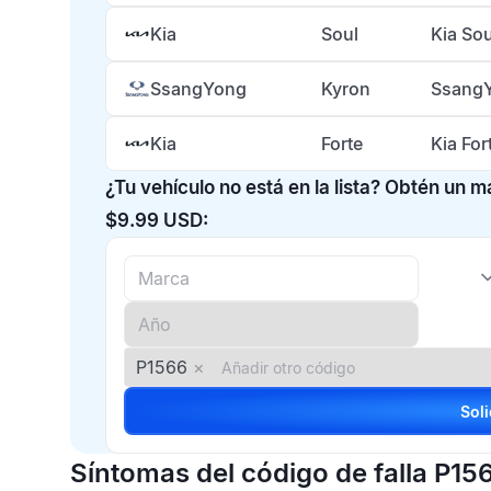
Kia
Soul
Kia So
SsangYong
Kyron
SsangY
Kia
Forte
Kia Fo
¿Tu vehículo no está en la lista? Obtén un 
$9.99 USD:
P1566
×
Síntomas del código de falla P15