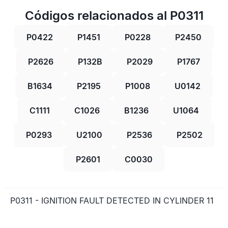
Códigos relacionados al P0311
P0422
P1451
P0228
P2450
P2626
P132B
P2029
P1767
B1634
P2195
P1008
U0142
C1111
C1026
B1236
U1064
P0293
U2100
P2536
P2502
P2601
C0030
P0311 - IGNITION FAULT DETECTED IN CYLINDER 11