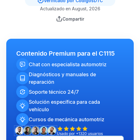
Verificado por CódigosDTC
Actualizado en August, 2026
Compartir
Contenido Premium para el C1115
Chat con especialista automotriz
Diagnósticos y manuales de
reparación
Soporte técnico 24/7
Solución específica para cada
vehículo
Cursos de mecánica automotriz
Usado por +1320 usuarios