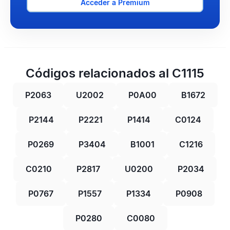
Acceder a Premium
Códigos relacionados al C1115
P2063
U2002
P0A00
B1672
P2144
P2221
P1414
C0124
P0269
P3404
B1001
C1216
C0210
P2817
U0200
P2034
P0767
P1557
P1334
P0908
P0280
C0080