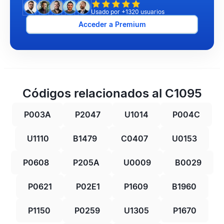
Usado por +1320 usuarios
Acceder a Premium
Códigos relacionados al C1095
P003A
P2047
U1014
P004C
U1110
B1479
C0407
U0153
P0608
P205A
U0009
B0029
P0621
P02E1
P1609
B1960
P1150
P0259
U1305
P1670