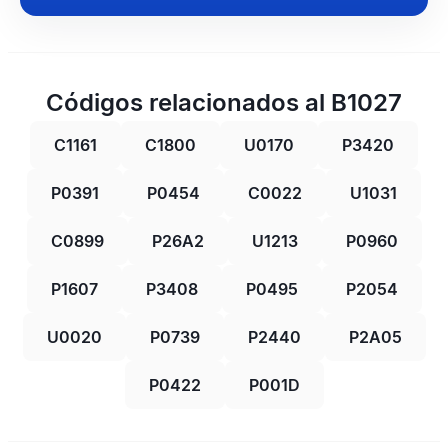
Códigos relacionados al B1027
C1161
C1800
U0170
P3420
P0391
P0454
C0022
U1031
C0899
P26A2
U1213
P0960
P1607
P3408
P0495
P2054
U0020
P0739
P2440
P2A05
P0422
P001D