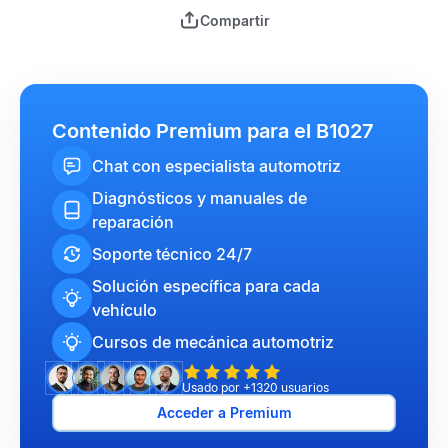
Compartir
Contenido Premium para el B1027
Chat con especialista automotriz
Diagnósticos y manuales de
reparación
Soporte técnico 24/7
Solución específica para cada
vehículo
Cursos de mecánica automotriz
Usado por +1320 usuarios
Acceder a Premium