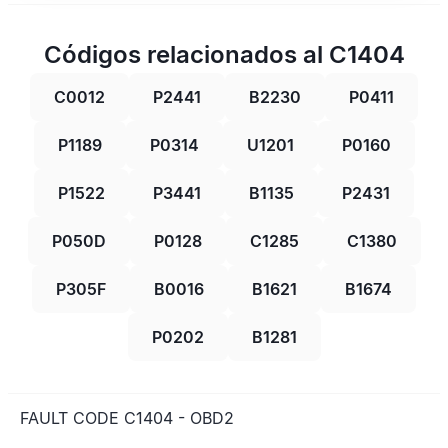
Códigos relacionados al C1404
C0012
P2441
B2230
P0411
P1189
P0314
U1201
P0160
P1522
P3441
B1135
P2431
P050D
P0128
C1285
C1380
P305F
B0016
B1621
B1674
P0202
B1281
FAULT CODE C1404 - OBD2