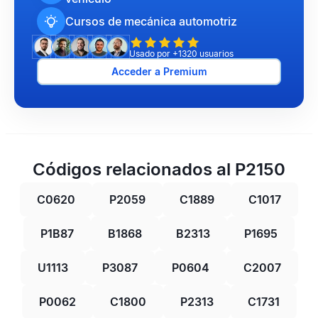
Cursos de mecánica automotriz
Usado por +1320 usuarios
Acceder a Premium
Códigos relacionados al P2150
C0620
P2059
C1889
C1017
P1B87
B1868
B2313
P1695
U1113
P3087
P0604
C2007
P0062
C1800
P2313
C1731