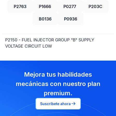
P2763
P1666
P0277
P203C
B0136
P0936
P2150 - FUEL INJECTOR GROUP "B" SUPPLY
VOLTAGE CIRCUIT LOW
Mejora tus habilidades
mecánicas con nuestro plan
premium.
Suscríbete ahora