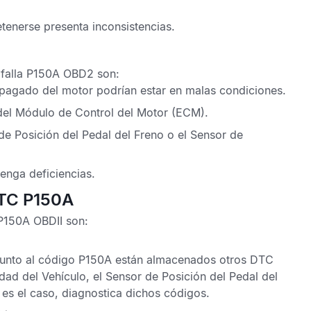
tenerse presenta inconsistencias.
 falla P150A OBD2
son:
pagado del motor podrían estar en malas condiciones.
del
Módulo de Control del Motor
(ECM).
de Posición del Pedal del Freno
o el
Sensor de
enga deficiencias.
DTC P150A
P150A OBDII
son:
unto al
código P150A
están almacenados otros
DTC
dad del Vehículo
, el
Sensor de Posición del Pedal del
i es el caso, diagnostica dichos códigos.