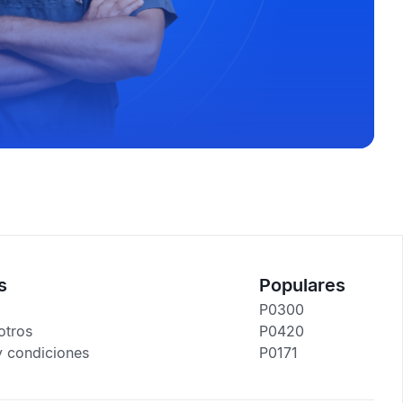
s
Populares
P0300
otros
P0420
y condiciones
P0171