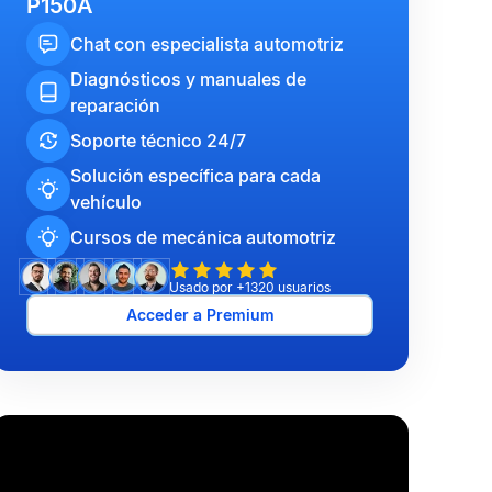
P150A
Chat con especialista automotriz
Diagnósticos y manuales de
reparación
Soporte técnico 24/7
Solución específica para cada
vehículo
Cursos de mecánica automotriz
Usado por +1320 usuarios
Acceder a Premium