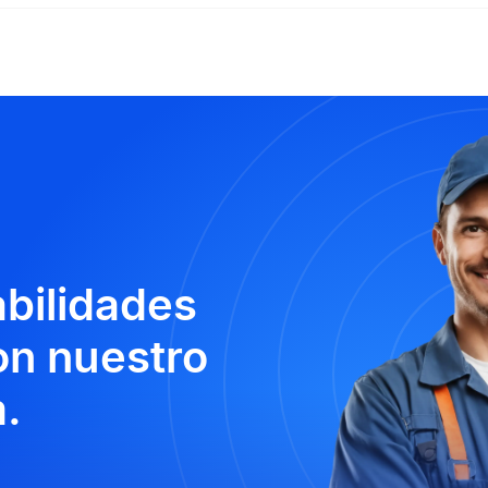
abilidades
n nuestro
.