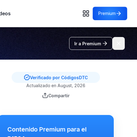
deos
Premium
Ir a Premium
Verificado por CódigosDTC
Actualizado en August, 2026
Compartir
Contenido Premium para el