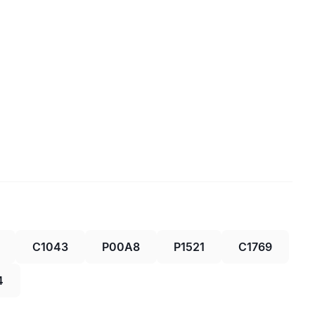
C1043
P00A8
P1521
C1769
4