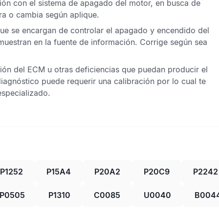
ción con el sistema de apagado del motor, en busca de
ra o cambia según aplique.
ue se encargan de controlar el apagado y encendido del
 muestran en la fuente de información. Corrige según sea
ción del
ECM
u otras deficiencias que puedan producir el
agnóstico puede requerir una calibración por lo cual te
specializado.
P1252
P15A4
P20A2
P20C9
P2242
P0505
P1310
C0085
U0040
B004