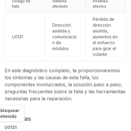
Código de
Sistema
Posibles
falla
afectado
efectos
Pérdida de
Dirección
dirección
asistida y
asistida,
U0131
comunicació
aumentos en
n de
el esfuerzo
módulos
para girar el
volante
En este diagnóstico completo, te proporcionaremos
los síntomas y las causas de esta falla, los
componentes involucrados, la solución paso a paso,
preguntas frecuentes sobre la falla y las herramientas
necesarias para la reparación.
bloquear
ontenido
Síntomas
U0131