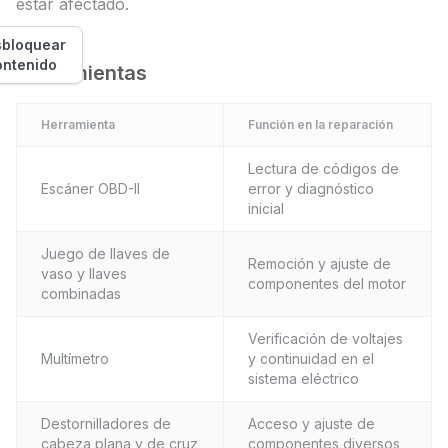
estar afectado.
bloquear
ontenido
Herramientas
Herramienta
Función en la reparación
Lectura de códigos de
Escáner OBD-II
error y diagnóstico
inicial
Juego de llaves de
Remoción y ajuste de
vaso y llaves
componentes del motor
combinadas
Verificación de voltajes
Multímetro
y continuidad en el
sistema eléctrico
Destornilladores de
Acceso y ajuste de
cabeza plana y de cruz
componentes diversos