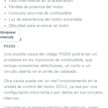
Fallo intermitente en la aceleración
Pérdida de potencia del motor
Consumo anormal de combustible
Luz de advertencia del motor encendida
Dificultad para arrancar el motor
bloquear
ontenido
Causas
P0200
Una posible causa del código P0200 podría ser un
problema en los inyectores de combustible, que
incluye conexiones defectuosas, un corto o un
circuito abierto en el arnés de cableado.
Otra causa puede ser un mal funcionamiento en la
unidad de control del motor (ECU), ya sea por una
configuración incorrecta o por daños en sus circuitos
internos.
Una falla en el sistema eléctrico del vehículo, como