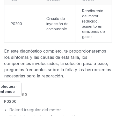
Rendimiento
del motor
Circuito de
reducido,
P0200
inyección de
aumento en
combustible
emisiones de
gases
En este diagnóstico completo, te proporcionaremos
los síntomas y las causas de esta falla, los
componentes involucrados, la solución paso a paso,
preguntas frecuentes sobre la falla y las herramientas
necesarias para la reparación.
bloquear
ontenido
Síntomas
P0200
Ralentí irregular del motor