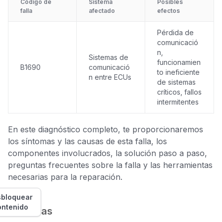
Código de
Sistema
Posibles
falla
afectado
efectos
Pérdida de
comunicació
n,
Sistemas de
funcionamien
B1690
comunicació
to ineficiente
n entre ECUs
de sistemas
críticos, fallos
intermitentes
En este diagnóstico completo, te proporcionaremos
los síntomas y las causas de esta falla, los
componentes involucrados, la solución paso a paso,
preguntas frecuentes sobre la falla y las herramientas
necesarias para la reparación.
bloquear
ontenido
Síntomas