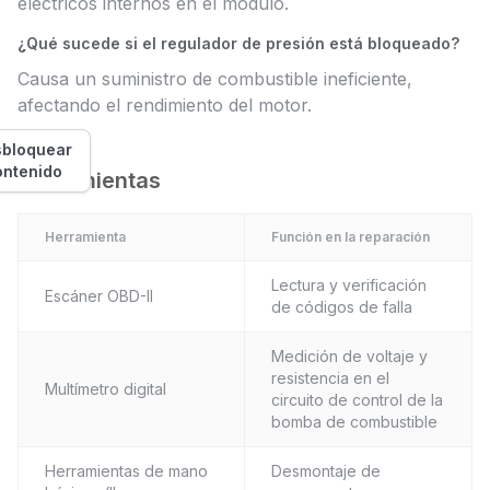
eléctricos internos en el módulo.
¿Qué sucede si el regulador de presión está bloqueado?
Causa un suministro de combustible ineficiente,
afectando el rendimiento del motor.
bloquear
ontenido
Herramientas
Herramienta
Función en la reparación
Lectura y verificación
Escáner OBD-II
de códigos de falla
Medición de voltaje y
resistencia en el
Multímetro digital
circuito de control de la
bomba de combustible
Herramientas de mano
Desmontaje de