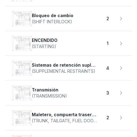
Bloqueo de cambio
2
(SHIFT INTERLOCK)
ENCENDIDO
1
(STARTING)
Sistemas de retención suplementarios
4
(SUPPLEMENTAL RESTRAINTS)
transmisión
3
(TRANSMISSION)
Maletero, compuerta trasera, tapa de combustible
2
(TRUNK, TAILGATE, FUEL DOOR)