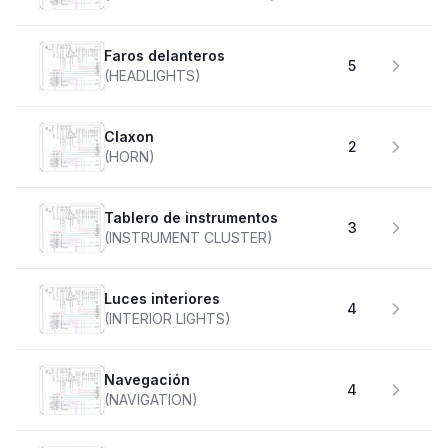
faros delanteros
5
(HEADLIGHTS)
claxon
2
(HORN)
Tablero de instrumentos
3
(INSTRUMENT CLUSTER)
Luces interiores
4
(INTERIOR LIGHTS)
Navegación
4
(NAVIGATION)