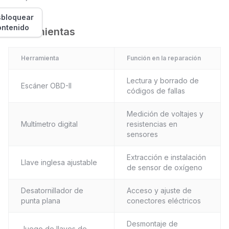
bloquear
ontenido
Herramientas
Herramienta
Función en la reparación
Lectura y borrado de
Escáner OBD-II
códigos de fallas
Medición de voltajes y
Multímetro digital
resistencias en
sensores
Extracción e instalación
Llave inglesa ajustable
de sensor de oxígeno
Desatornillador de
Acceso y ajuste de
punta plana
conectores eléctricos
Desmontaje de
Juego de llaves de