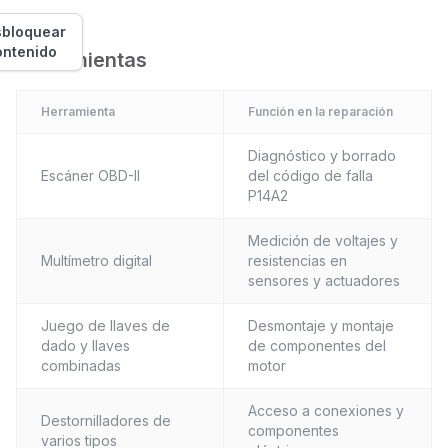
bloquear
ontenido
Herramientas
Herramienta
Función en la reparación
Diagnóstico y borrado
Escáner OBD-II
del código de falla
P14A2
Medición de voltajes y
Multímetro digital
resistencias en
sensores y actuadores
Juego de llaves de
Desmontaje y montaje
dado y llaves
de componentes del
combinadas
motor
Acceso a conexiones y
Destornilladores de
componentes
varios tipos