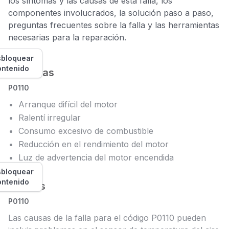
los síntomas y las causas de esta falla, los
componentes involucrados, la solución paso a paso,
preguntas frecuentes sobre la falla y las herramientas
necesarias para la reparación.
bloquear
ontenido
Síntomas
P0110
Arranque difícil del motor
Ralentí irregular
Consumo excesivo de combustible
Reducción en el rendimiento del motor
Luz de advertencia del motor encendida
bloquear
ontenido
Causas
P0110
Las causas de la falla para el código P0110 pueden