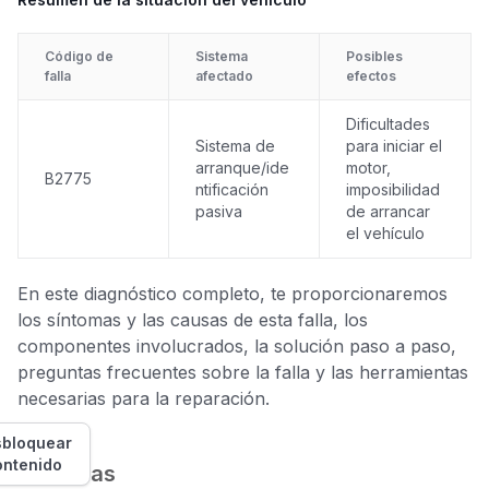
Código de
Sistema
Posibles
falla
afectado
efectos
Dificultades
Sistema de
para iniciar el
arranque/ide
motor,
B2775
ntificación
imposibilidad
pasiva
de arrancar
el vehículo
En este diagnóstico completo, te proporcionaremos
los síntomas y las causas de esta falla, los
componentes involucrados, la solución paso a paso,
preguntas frecuentes sobre la falla y las herramientas
necesarias para la reparación.
bloquear
ontenido
Síntomas