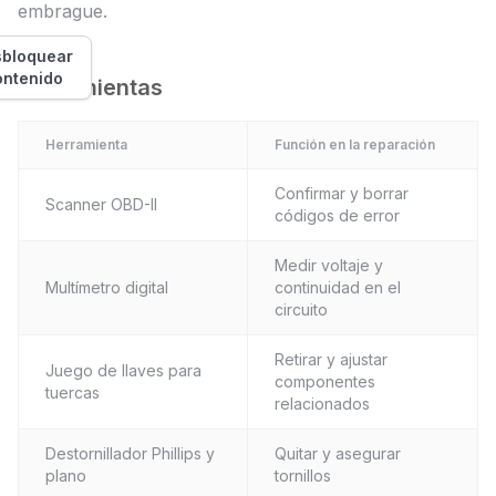
embrague.
bloquear
ontenido
Herramientas
Herramienta
Función en la reparación
Confirmar y borrar
Scanner OBD-II
códigos de error
Medir voltaje y
Multímetro digital
continuidad en el
circuito
Retirar y ajustar
Juego de llaves para
componentes
tuercas
relacionados
Destornillador Phillips y
Quitar y asegurar
plano
tornillos