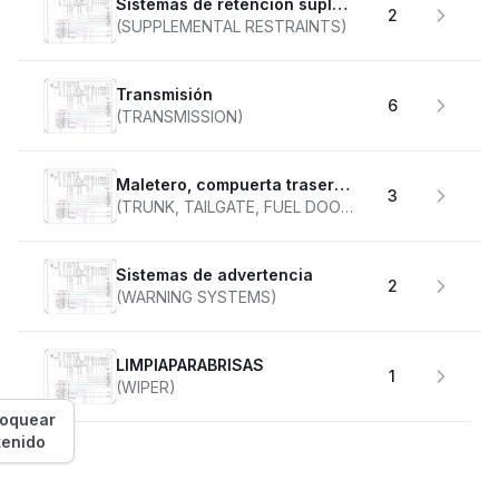
Sistemas de retención suplementarios
2
(SUPPLEMENTAL RESTRAINTS)
transmisión
6
(TRANSMISSION)
Maletero, compuerta trasera, tapa de combustible
3
(TRUNK, TAILGATE, FUEL DOOR)
Sistemas de advertencia
2
(WARNING SYSTEMS)
LIMPIAPARABRISAS
1
(WIPER)
loquear
tenido