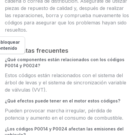
cadena o correa de distribución. Asegúrate de utilizar
piezas de repuesto de calidad y, después de realizar
las reparaciones, borra y comprueba nuevamente los
códigos para asegurar que los problemas hayan sido
resueltos.
bloquear
ontenido
Preguntas frecuentes
¿Qué componentes están relacionados con los códigos
P0014 y P0024?
Estos códigos están relacionados con el sistema del
árbol de levas y el sistema de sincronización variable
de válvulas (VVT).
¿Qué efectos puede tener en el motor estos códigos?
Pueden provocar marcha irregular, pérdida de
potencia y aumento en el consumo de combustible.
¿Los códigos P0014 y P0024 afectan las emisiones del
vehículo?