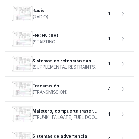
Radio
1
(RADIO)
ENCENDIDO
1
(STARTING)
Sistemas de retención suplementarios
1
(SUPPLEMENTAL RESTRAINTS)
transmisión
4
(TRANSMISSION)
Maletero, compuerta trasera, tapa de combustible
1
(TRUNK, TAILGATE, FUEL DOOR)
Sistemas de advertencia