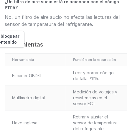
¿Un filtro de aire sucio está relacionado con el código
P1115?
No, un filtro de aire sucio no afecta las lecturas del
sensor de temperatura del refrigerante.
bloquear
ontenido
Herramientas
Herramienta
Función en la reparación
Leer y borrar código
Escáner OBD-II
de falla P1115.
Medición de voltajes y
Multímetro digital
resistencias en el
sensor ECT.
Retirar y ajustar el
Llave inglesa
sensor de temperatura
del refrigerante.