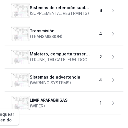
Sistemas de retención suplementarios
6
(SUPPLEMENTAL RESTRAINTS)
transmisión
4
(TRANSMISSION)
Maletero, compuerta trasera, tapa de combustible
2
(TRUNK, TAILGATE, FUEL DOOR)
Sistemas de advertencia
4
(WARNING SYSTEMS)
LIMPIAPARABRISAS
1
(WIPER)
loquear
tenido