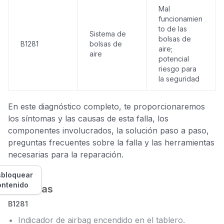
Mal
funcionamien
to de las
Sistema de
bolsas de
B1281
bolsas de
aire;
aire
potencial
riesgo para
la seguridad
En este diagnóstico completo, te proporcionaremos
los síntomas y las causas de esta falla, los
componentes involucrados, la solución paso a paso,
preguntas frecuentes sobre la falla y las herramientas
necesarias para la reparación.
bloquear
ontenido
Síntomas
B1281
Indicador de airbag encendido en el tablero.