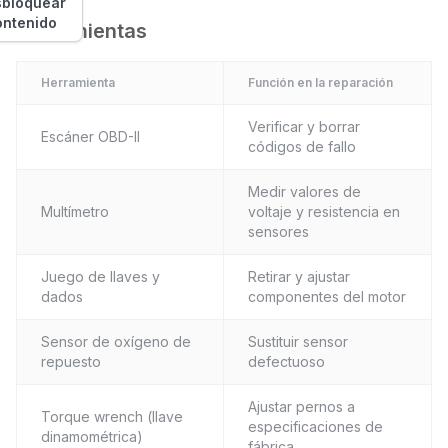
bloquear
ontenido
Herramientas
Herramienta
Función en la reparación
Verificar y borrar
Escáner OBD-II
códigos de fallo
Medir valores de
Multímetro
voltaje y resistencia en
sensores
Juego de llaves y
Retirar y ajustar
dados
componentes del motor
Sensor de oxígeno de
Sustituir sensor
repuesto
defectuoso
Ajustar pernos a
Torque wrench (llave
especificaciones de
dinamométrica)
fábrica