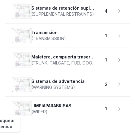
Sistemas de retención suplementarios
4
(SUPPLEMENTAL RESTRAINTS)
transmisión
1
(TRANSMISSION)
Maletero, compuerta trasera, tapa de combustible
1
(TRUNK, TAILGATE, FUEL DOOR)
Sistemas de advertencia
2
(WARNING SYSTEMS)
LIMPIAPARABRISAS
1
(WIPER)
loquear
tenido