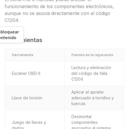
funcionamiento de los componentes electrónicos,
aunque no se asocia directamente con el código
C1204.
bloquear
ontenido
Herramientas
Herramienta
Función en la reparación
Lectura y eliminación
Escáner OBD-II
del código de falla
C1204
Aplicar el apriete
Llave de torsión
adecuado a tornillos y
tuercas
Desmontar
Juego de llaves y
componentes
dados
asociados al sistema