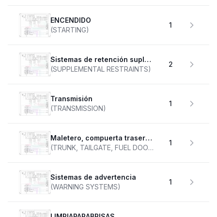
ENCENDIDO
1
(STARTING)
Sistemas de retención suplementarios
2
(SUPPLEMENTAL RESTRAINTS)
transmisión
1
(TRANSMISSION)
Maletero, compuerta trasera, tapa de combustible
1
(TRUNK, TAILGATE, FUEL DOOR)
Sistemas de advertencia
1
(WARNING SYSTEMS)
LIMPIAPARABRISAS