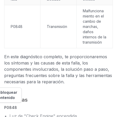
Malfunciona
miento en el
cambio de
P0848
Transmisión
marchas,
daños
internos de la
transmisión
En este diagnóstico completo, te proporcionaremos
los síntomas y las causas de esta falla, los
componentes involucrados, la solución paso a paso,
preguntas frecuentes sobre la falla y las herramientas
necesarias para la reparación.
bloquear
ontenido
Síntomas
P0848
Luz de "Check Engine" encendida.