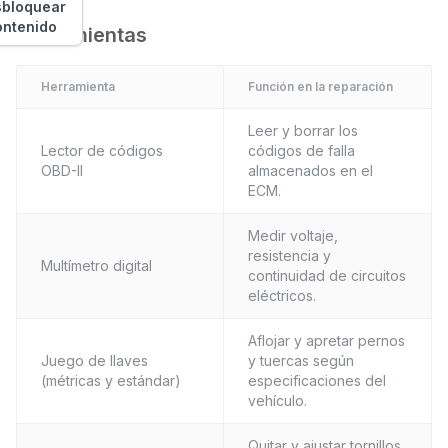
bloquear
ontenido
Herramientas
Herramienta
Función en la reparación
Leer y borrar los
Lector de códigos
códigos de falla
OBD-II
almacenados en el
ECM.
Medir voltaje,
resistencia y
Multímetro digital
continuidad de circuitos
eléctricos.
Aflojar y apretar pernos
Juego de llaves
y tuercas según
(métricas y estándar)
especificaciones del
vehículo.
Quitar y ajustar tornillos