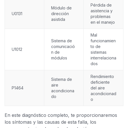
Pérdida de
Módulo de
asistencia y
U0131
dirección
problemas
asistida
en el manejo
Mal
Sistema de
funcionamien
comunicació
to de
U1012
n de
sistemas
módulos
interrelaciona
dos
Rendimiento
Sistema de
deficiente
aire
P1464
del aire
acondiciona
acondicionad
do
o
En este diagnóstico completo, te proporcionaremos
los síntomas y las causas de esta falla, los