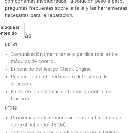
componentes involucrados, la solución paso a paso,
preguntas frecuentes sobre la falla y las herramientas
necesarias para la reparación.
bloquear
ontenido
Síntomas
U0131
Comunicación intermitente o pérdida total entre
módulos de control.
Encendido del testigo Check Engine.
Reducción en el rendimiento del sistema de
dirección.
Fallas en los sistemas de frenos y control de
tracción.
U1012
Problemas en la comunicación con el módulo de
control del motor (ECM).
Activación de luces de advertencia en el tablero.