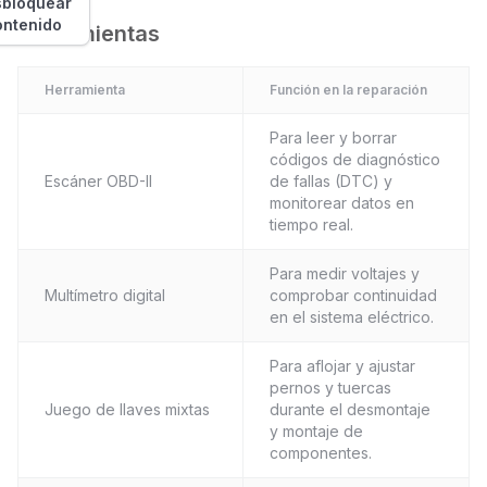
bloquear
ontenido
Herramientas
Herramienta
Función en la reparación
Para leer y borrar
códigos de diagnóstico
Escáner OBD-II
de fallas (DTC) y
monitorear datos en
tiempo real.
Para medir voltajes y
Multímetro digital
comprobar continuidad
en el sistema eléctrico.
Para aflojar y ajustar
pernos y tuercas
Juego de llaves mixtas
durante el desmontaje
y montaje de
componentes.