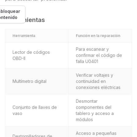
bloquear
ontenido
Herramientas
Herramienta
Función en la reparación
Para escanear y
Lector de códigos
confirmar el código de
OBD-II
falla U0401
Verificar voltajes y
Multímetro digital
continuidad en
conexiones eléctricas
Desmontar
Conjunto de llaves de
componentes del
vaso
tablero y acceso a
módulos
Acceso a pequeñas
Destornilladores de